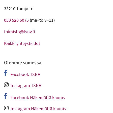
33210 Tampere
050 520 5075
(ma−to 9−11)
toimisto@tsnv.fi
Kaikki yhteystiedot
Olemme somessa
Facebook TSNV
-
Ulkoinen linkki
Instagram TSNV
-
Ulkoinen linkki
Facebook Näkemättä kaunis
-
Ulkoinen linkki
Instagram Näkemättä kaunis