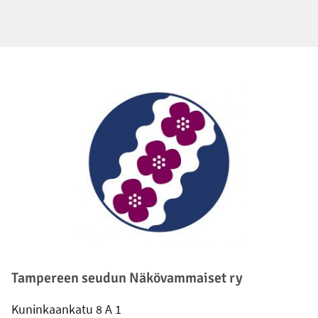
Alatunniste
Tampereen seudun Näkövammaiset ry
Kuninkaankatu 8 A 1