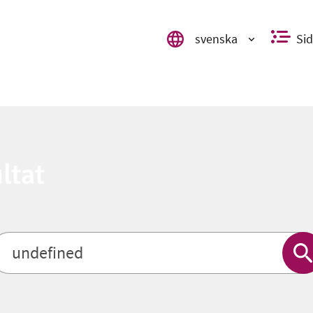
svenska
Sid
Valitse kieli, switch language, 
ltat
Sö