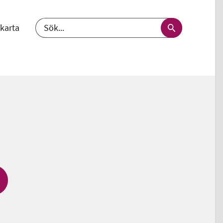
karta
välj språk - nuvarande språk svenska
Sök
k